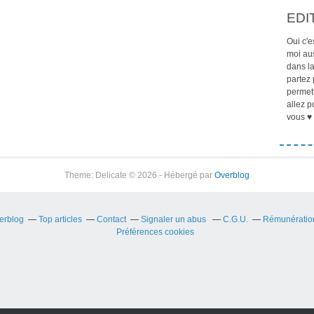
EDI
Oui c'e
moi aus
dans la
partez 
permett
allez p
vous ♥ 
Theme: Delicate © 2026 - Hébergé par
Overblog
verblog
Top articles
Contact
Signaler un abus
C.G.U.
Rémunération 
Préférences cookies