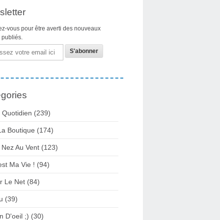
letter
z-vous pour être averti des nouveaux
s publiés.
gories
 Quotidien
(239)
La Boutique
(174)
 Nez Au Vent
(123)
est Ma Vie !
(94)
r Le Net
(84)
u
(39)
n D'oeil ;)
(30)