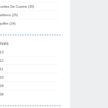
cettes De Cuisine
(30)
aditions
(25)
guilles
(24)
ives
13
12
11
10
09
08