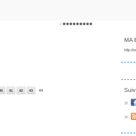
MA 
http://
Suiv
10
20
30
44
40
41
42
43