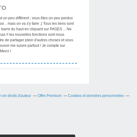
TO
st un peu différent ; vous êtes un peu perdus
si .. mais on va s'y faire ;) Tous les liens sont
 barre du haut en cliquant sur PAGES ... Ne
pas !! les nouvelles fonctions vont nous
re de partager plein d'autres choses et vous
ouvoir me suivre partout ! Je compte sur
Merci !
en droits d'auteur
Offre Premium
Cookies et données personnelles