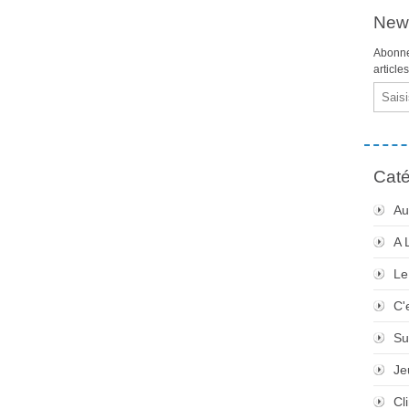
News
Abonne
article
Email
Caté
Au
A 
Le
C'
Su
Je
Cli