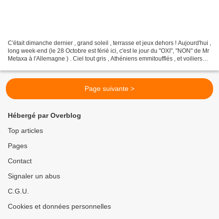
C'était dimanche dernier , grand soleil , terrasse et jeux dehors ! Aujourd'hui ,
long week-end (le 28 Octobre est férié ici, c'est le jour du "OXI", "NON" de Mr
Metaxa à l'Allemagne ) . Ciel tout gris , Athéniens emmitoufflés , et voiliers
dans la baie...
Page suivante >
Hébergé par Overblog
Top articles
Pages
Contact
Signaler un abus
C.G.U.
Cookies et données personnelles