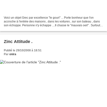
Voici un objet Grec par excellence "le gouri" ... Porte bonheur que l'on
accroche à l'entrée des maisons , dans les voitures , sur son bateau , dans
son échoppe. Personne n'y échappe ....Il chasse le "mauvais oeil" . Surtout
on l'offre et on se l'offre...
Zinc Attitude .
Publié le 29/10/2008 à 18:51
Par
onira