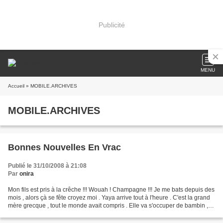
Publicité
MENU
Accueil
» MOBILE.ARCHIVES
MOBILE.ARCHIVES
Bonnes Nouvelles En Vrac
Publié le 31/10/2008 à 21:08
Par
onira
Mon fils est pris à la crêche !!! Wouah ! Champagne !!! Je me bats depuis des
mois , alors çà se fête croyez moi . Yaya arrive tout à l'heure . C'est la grand
mère grecque , tout le monde avait compris . Elle va s'occuper de bambin ,
moi je vais bosser...