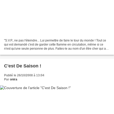
"S.V.P., ne pas l'éteindre... Lui permettre de faire le tour du monde ! Tout ce
qui est demandé c'est de garder cette flamme en circulation, même si ce
n'est qu'une seule personne de plus. Faites-le au nom d'un être cher qui a
succombé au cancer... ou...
C'est De Saison !
Publié le 26/10/2008 à 13:04
Par
onira