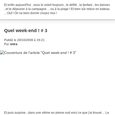
Et enfin aujourd'hui , sous le soleil toujours , le défilé , la fanfare , les danses
, et le déjeuner à la campagne ... ou à la plage ! Et bien sûr retour en bateau
....Ouf ! On va bien dormir croyez moi !
Quel week-end ! # 3
Publié le 28/10/2008 à 19:21
Par
onira
Et puis surprise , dans une vitrine en pleine nuit voici ce que j'ai trouvé ... Le