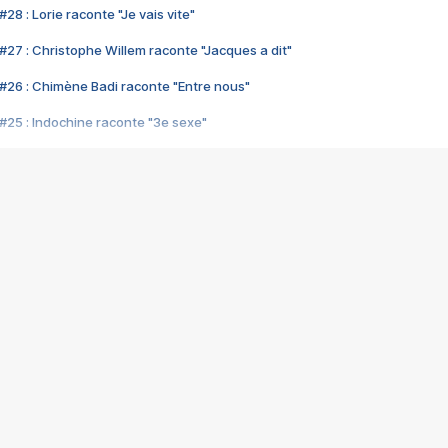
28 : Lorie raconte "Je vais vite"
#27 : Christophe Willem raconte "Jacques a dit"
#26 : Chimène Badi raconte "Entre nous"
#25 : Indochine raconte "3e sexe"
#24 : Zaho raconte "C'est chelou"
#23 : Patrick Bruel raconte "Au café des délices"
#22 : Kyo raconte "Le chemin"
#21 : Nolwenn Leroy raconte "Cassé"
#20 : Patrick Hernandez raconte "Born to be alive"
#19 : Lorie raconte "Près de moi"
#18 : Michael Jones raconte "A nos actes manqués" (avec Jean-Jacque
#17 : Khaled raconte "Aïcha"
#16 : Corneille raconte "Parce qu'on vient de loin"