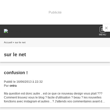
Publicité
MENU
Accueil
» sur le net
sur le net
confusion !
Publié le 16/06/2013 à 22:32
Par
onira
Ma question est donc autre .. est ce que ce nouveau design vous plait ???
Comment trouvez vous le blog ? facile d'utilisation ? beau ? les nouvelles
fonctions avec instagram et autres .. ? J'attends vos commentaires avant de
prendre une décision .. Merci...