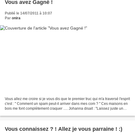
Vous avez Gagné !
Publié le 14/07/2011 à 10:07
Par
onira
Vous allez me croire si je vous dis que le premier truc qui m'a traversé l'esprit
c'est : " Comment un spam peut-il arriver dans mes com ? " Ces maisons en
bois me font complètement craquer ..... Johanna disait : "Laissez juste un
commentaire sous mon...
Vous connaissez ? ! Allez je vous parraine ! :)