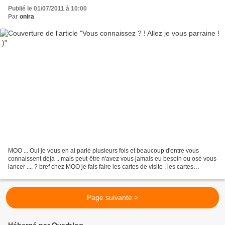
Publié le 01/07/2011 à 10:00
Par
onira
MOO ... Oui je vous en ai parlé plusieurs fois et beaucoup d'entre vous
connaissent déjà .. mais peut-être n'avez vous jamais eu besoin ou osé vous
lancer .... ? bref chez MOO je fais faire les cartes de visite , les cartes
postales etc pour la boutique...
Page suivante >