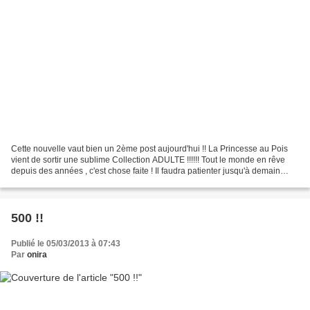
Cette nouvelle vaut bien un 2ème post aujourd'hui !! La Princesse au Pois
vient de sortir une sublime Collection ADULTE !!!!!! Tout le monde en rêve
depuis des années , c'est chose faite ! Il faudra patienter jusqu'à demain
pour pouvoir passer commande,...
500 !!
Publié le 05/03/2013 à 07:43
Par
onira