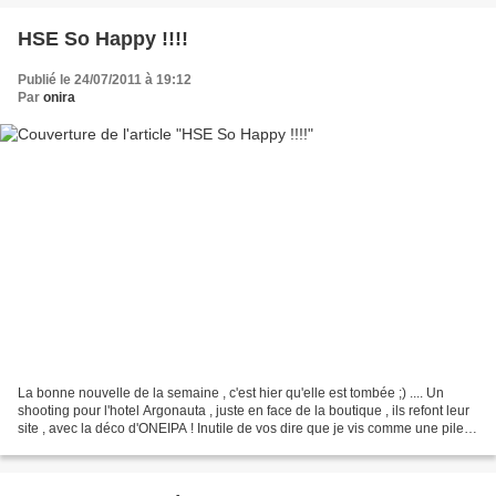
HSE So Happy !!!!
Publié le 24/07/2011 à 19:12
Par
onira
La bonne nouvelle de la semaine , c'est hier qu'elle est tombée ;) .... Un
shooting pour l'hotel Argonauta , juste en face de la boutique , ils refont leur
site , avec la déco d'ONEIPA ! Inutile de vos dire que je vis comme une pile
depuis hier matin...