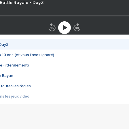
 Battle Royale - DayZ
 DayZ
 a 13 ans (et vous l'avez ignoré)
e (littéralement)
im Rayan
 toutes les règles
s les jeux vidéo
us choquant de Rockstar ? - Le scandale BULLY
e plus moche de Steam
du RÊVE tourne au CAUCHEMAR