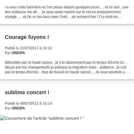
l a nou v elle bannière es t en place depuis quelques jours .... et ce soir , une
des visiteuse me dit .... je vous avais repéré sur le net en préparant mon
voyage ..... et j'ai vu les sacs avec l'oeil ... en arrivant hier ! O p érat ion
bannière 1 00...
Courage fuyons !
Publié le 21/07/2013 à 16:12
Par
ONEIPA
débordée par la haute saison , je n'ai absolument pas le temps d'écrire ici ..
déçue par les changements je prépare la migration mais .. patience , je n'ai
pas le temps d'écrire .. trop de travail en haute saison, .. Je vous promets un
nouveau blog pour...
sublime concert !
Publié le 08/07/2013 à 15:14
Par
ONEIPA