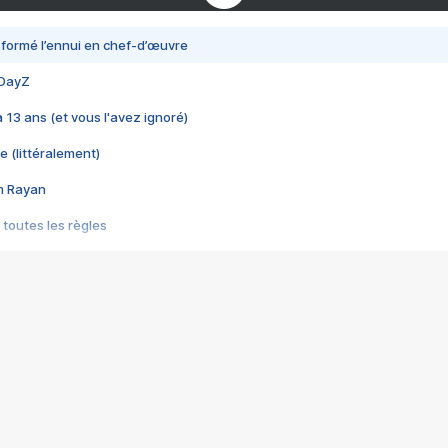
nsformé l’ennui en chef-d’œuvre
 DayZ
 a 13 ans (et vous l'avez ignoré)
e (littéralement)
im Rayan
 toutes les règles
s les jeux vidéo
us choquant de Rockstar ? - Le scandale BULLY
e plus moche de Steam
du RÊVE tourne au CAUCHEMAR
pendant 8 heures
it… à tort