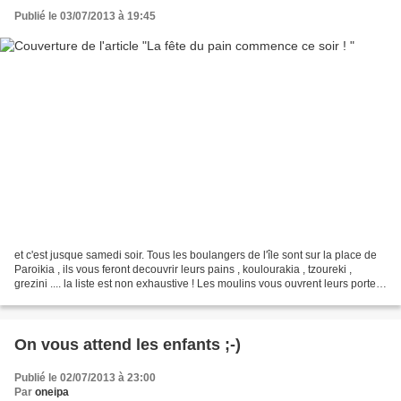
Publié le 03/07/2013 à 19:45
et c'est jusque samedi soir. Tous les boulangers de l'île sont sur la place de
Paroikia , ils vous feront decouvrir leurs pains , koulourakia , tzoureki ,
grezini .... la liste est non exhaustive ! Les moulins vous ouvrent leurs portes
... il y aura des...
On vous attend les enfants ;-)
Publié le 02/07/2013 à 23:00
Par
oneipa