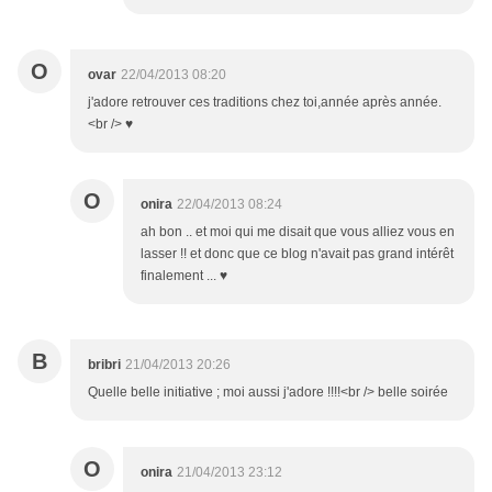
O
ovar
22/04/2013 08:20
j'adore retrouver ces traditions chez toi,année après année.
<br /> ♥
O
onira
22/04/2013 08:24
ah bon .. et moi qui me disait que vous alliez vous en
lasser !! et donc que ce blog n'avait pas grand intérêt
finalement ... ♥
B
bribri
21/04/2013 20:26
Quelle belle initiative ; moi aussi j'adore !!!!<br /> belle soirée
O
onira
21/04/2013 23:12