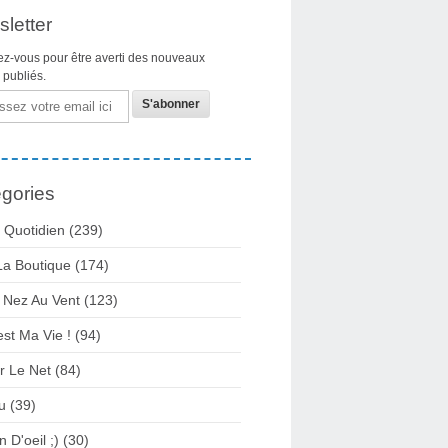
letter
z-vous pour être averti des nouveaux
s publiés.
gories
 Quotidien
(239)
La Boutique
(174)
 Nez Au Vent
(123)
est Ma Vie !
(94)
r Le Net
(84)
u
(39)
n D'oeil ;)
(30)