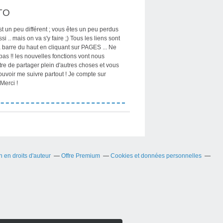
TO
st un peu différent ; vous êtes un peu perdus
si .. mais on va s'y faire ;) Tous les liens sont
 barre du haut en cliquant sur PAGES ... Ne
pas !! les nouvelles fonctions vont nous
re de partager plein d'autres choses et vous
ouvoir me suivre partout ! Je compte sur
Merci !
en droits d'auteur
Offre Premium
Cookies et données personnelles