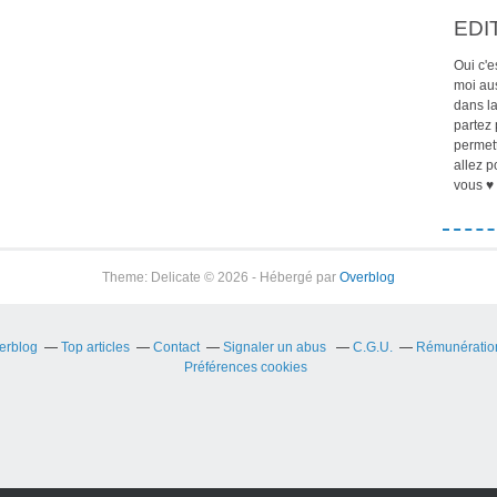
EDI
Oui c'e
moi aus
dans la
partez 
permett
allez p
vous ♥ 
Theme: Delicate © 2026 - Hébergé par
Overblog
verblog
Top articles
Contact
Signaler un abus
C.G.U.
Rémunération 
Préférences cookies