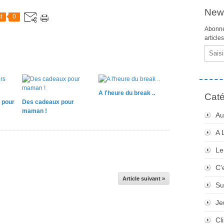
News
t
0
Abonne
article
Email
A l'heure du break ..
Caté
 pour
Des cadeaux pour
maman !
Au
A 
Le
C'
Article suivant »
Su
Je
Cli