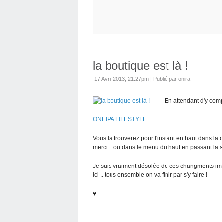
la boutique est là !
17 Avril 2013, 21:27pm
|
Publié par onira
En attendant d'y comp
ONEIPA LIFESTYLE
Vous la trouverez pour l'instant en haut dans la 
merci .. ou dans le menu du haut en passant la s
Je suis vraiment désolée de ces changments imp
ici .. tous ensemble on va finir par s'y faire !
♥