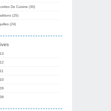
cettes De Cuisine
(30)
aditions
(25)
guilles
(24)
ives
13
12
11
10
09
08