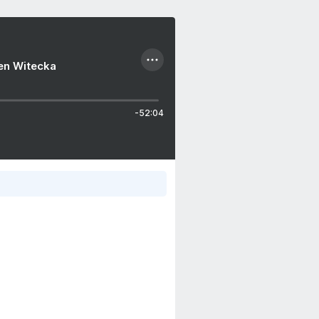
ien Witecka
-52:04