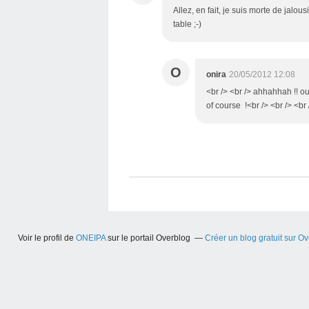
Allez, en fait, je suis morte de jalou
table ;-)
O
onira
20/05/2012 12:08
<br /> <br /> ahhahhah !! ou
of course !<br /> <br /> <br 
Voir le profil de
ONEIPA
sur le portail Overblog
Créer un blog gratuit sur O