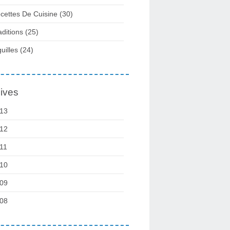
cettes De Cuisine
(30)
aditions
(25)
guilles
(24)
ives
13
12
11
10
09
08