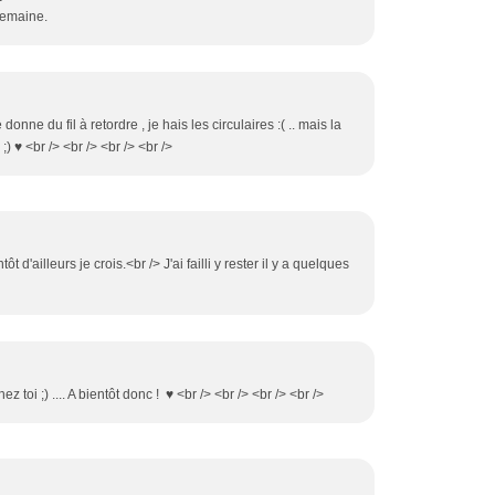
 semaine.
donne du fil à retordre , je hais les circulaires :( .. mais la
;) ♥ <br /> <br /> <br /> <br />
t d'ailleurs je crois.<br /> J'ai failli y rester il y a quelques
ez toi ;) .... A bientôt donc ! ♥ <br /> <br /> <br /> <br />