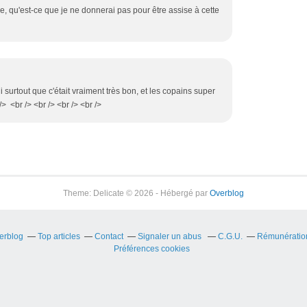
sie, qu'est-ce que je ne donnerai pas pour être assise à cette
i surtout que c'était vraiment très bon, et les copains super
/> <br /> <br /> <br /> <br />
Theme: Delicate © 2026 - Hébergé par
Overblog
verblog
Top articles
Contact
Signaler un abus
C.G.U.
Rémunération 
Préférences cookies