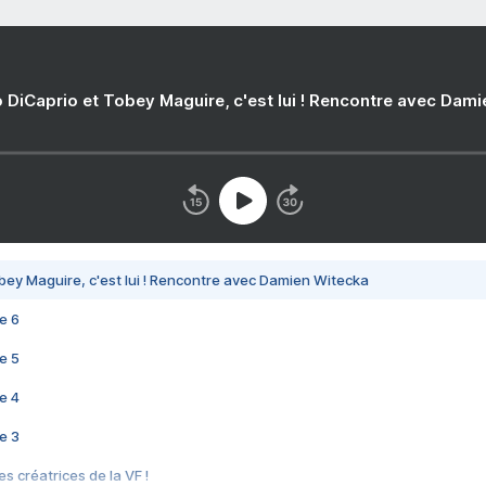
 DiCaprio et Tobey Maguire, c'est lui ! Rencontre avec Dam
bey Maguire, c'est lui ! Rencontre avec Damien Witecka
e 6
e 5
e 4
e 3
s créatrices de la VF !