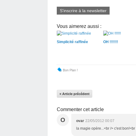
S'inscrire à la newsletter
Vous aimerez aussi :
Simplicité raffinée
OH !!!!!!!
Bon Plan !
« Article précédent
Commenter cet article
O
ovar
22/05/2012 00:07
la magie opère...<br /> c'est bon!<br 