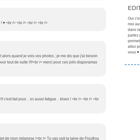
EDI
Oui c'e
x ! ♥ <br /> <br /> <br /> <br />
moi aus
dans la
partez 
permett
allez p
vous ♥ 
alors quand je vois vos photos ; je me dis que j'ai besoin
ur tout de suite !!!!<br /> merci pour ces jolis diaporamas
! c'est fait pour .. ici aussi fatigue .. bises ! <br /> <br /> <br
t de mon milanese !<br /> Tu vas voit la laine de Froufrou