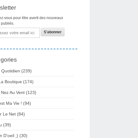
letter
z-vous pour être averti des nouveaux
s publiés.
gories
 Quotidien
(239)
La Boutique
(174)
 Nez Au Vent
(123)
est Ma Vie !
(94)
r Le Net
(84)
u
(39)
n D'oeil ;)
(30)