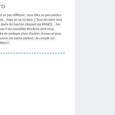
TO
st un peu différent ; vous êtes un peu perdus
si .. mais on va s'y faire ;) Tous les liens sont
 barre du haut en cliquant sur PAGES ... Ne
pas !! les nouvelles fonctions vont nous
re de partager plein d'autres choses et vous
ouvoir me suivre partout ! Je compte sur
Merci !