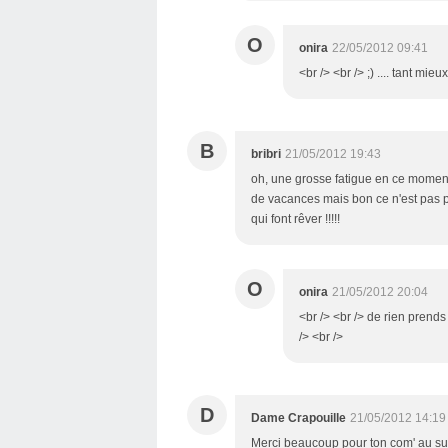
O
onira
22/05/2012 09:41
<br /> <br /> ;) .... tant mieu
B
bribri
21/05/2012 19:43
oh, une grosse fatigue en ce moment 
de vacances mais bon ce n'est pas po
qui font rêver !!!!!
O
onira
21/05/2012 20:04
<br /> <br /> de rien prends !!
/> <br />
D
Dame Crapouille
21/05/2012 14:19
Merci beaucoup pour ton com' au suje