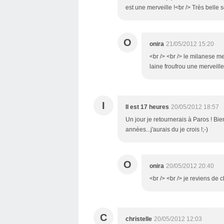
est une merveille !<br /> Très belle
O
onira
21/05/2012 15:20
<br /> <br /> le milanese me 
laine froufrou une merveille 
I
Il est 17 heures
20/05/2012 18:57
Un jour je retournerais à Paros ! Bientô
années...j'aurais du je crois !;-)
O
onira
20/05/2012 20:40
<br /> <br /> je reviens de ch
C
christelle
20/05/2012 12:03