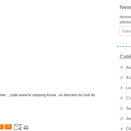
News
Abonne
article
Email
Caté
Au
A 
Le
 mer ... juste avant le camping Koula , en direction du club de
C'
Su
Je
t
0
Cli