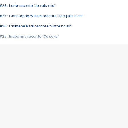
28 : Lorie raconte "Je vais vite"
#27 : Christophe Willem raconte "Jacques a dit"
#26 : Chimène Badi raconte "Entre nous"
#25 : Indochine raconte "3e sexe"
#24 : Zaho raconte "C'est chelou"
#23 : Patrick Bruel raconte "Au café des délices"
#22 : Kyo raconte "Le chemin"
#21 : Nolwenn Leroy raconte "Cassé"
#20 : Patrick Hernandez raconte "Born to be alive"
#19 : Lorie raconte "Près de moi"
#18 : Michael Jones raconte "A nos actes manqués" (avec Jean-Jacque
#17 : Khaled raconte "Aïcha"