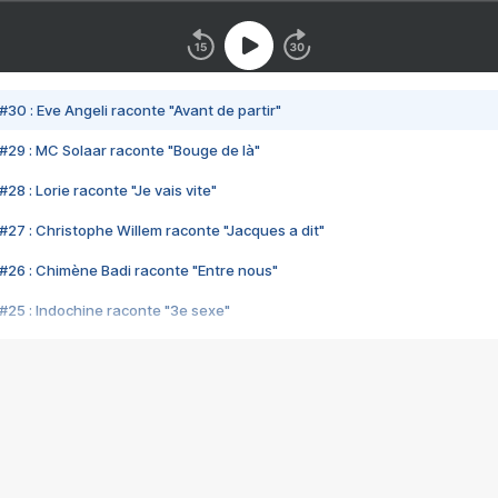
#30 : Eve Angeli raconte "Avant de partir"
#29 : MC Solaar raconte "Bouge de là"
28 : Lorie raconte "Je vais vite"
#27 : Christophe Willem raconte "Jacques a dit"
#26 : Chimène Badi raconte "Entre nous"
#25 : Indochine raconte "3e sexe"
#24 : Zaho raconte "C'est chelou"
#23 : Patrick Bruel raconte "Au café des délices"
#22 : Kyo raconte "Le chemin"
#21 : Nolwenn Leroy raconte "Cassé"