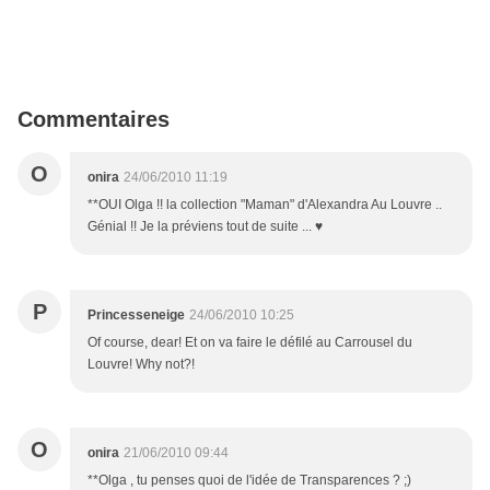
Commentaires
O
onira
24/06/2010 11:19
**OUI Olga !! la collection "Maman" d'Alexandra Au Louvre ..
Génial !! Je la préviens tout de suite ... ♥
P
Princesseneige
24/06/2010 10:25
Of course, dear! Et on va faire le défilé au Carrousel du
Louvre! Why not?!
O
onira
21/06/2010 09:44
**Olga , tu penses quoi de l'idée de Transparences ? ;)