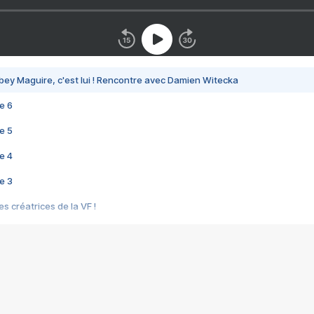
bey Maguire, c'est lui ! Rencontre avec Damien Witecka
e 6
e 5
e 4
e 3
s créatrices de la VF !
e 2
e 1
e Mektoub My Love arrive enfin ! Rencontre avec Shaïn Boumedine et Sal
i : après Toni en famille