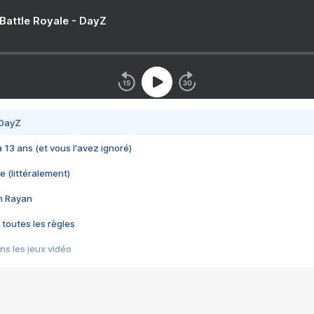
 Battle Royale - DayZ
 DayZ
 a 13 ans (et vous l'avez ignoré)
e (littéralement)
im Rayan
 toutes les règles
s les jeux vidéo
us choquant de Rockstar ? - Le scandale BULLY
e plus moche de Steam