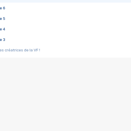
e 6
e 5
e 4
e 3
s créatrices de la VF !
e 2
e 1
e Mektoub My Love arrive enfin ! Rencontre avec Shaïn Boumedine et Sal
i : après Toni en famille
elle réalise le bouleversant Dites lui que je l'aime
ais ! Rencontre autour de Vie privée de Rebecca Zlotowski
 de Marguerite, Grave... Rencontre avec Ella Rumpf