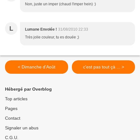
Non, juste un imper (chaud l'imper hein) :)
L
Lumane Envolée !
31/08/2010 22:33
Très jolie couleur, tu es douée ;)
< Dimanche d'Août
c'est pas tout çà ... >
Hébergé par Overblog
Top articles
Pages
Contact
Signaler un abus
C.G.U.