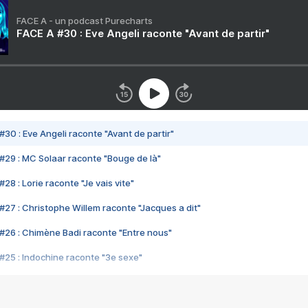
FACE A - un podcast Purecharts
FACE A #30 : Eve Angeli raconte "Avant de partir"
#30 : Eve Angeli raconte "Avant de partir"
#29 : MC Solaar raconte "Bouge de là"
28 : Lorie raconte "Je vais vite"
#27 : Christophe Willem raconte "Jacques a dit"
#26 : Chimène Badi raconte "Entre nous"
#25 : Indochine raconte "3e sexe"
#24 : Zaho raconte "C'est chelou"
#23 : Patrick Bruel raconte "Au café des délices"