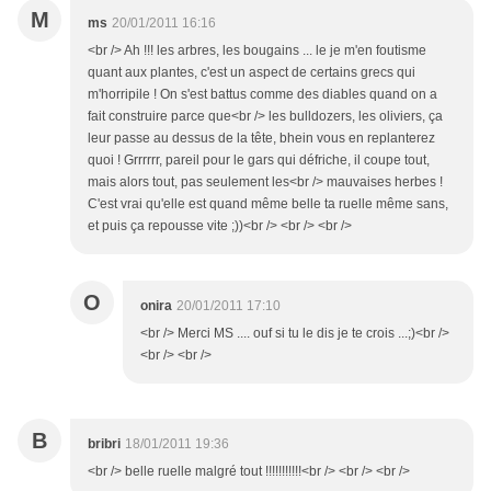
M
ms
20/01/2011 16:16
<br /> Ah !!! les arbres, les bougains ... le je m'en foutisme
quant aux plantes, c'est un aspect de certains grecs qui
m'horripile ! On s'est battus comme des diables quand on a
fait construire parce que<br /> les bulldozers, les oliviers, ça
leur passe au dessus de la tête, bhein vous en replanterez
quoi ! Grrrrrr, pareil pour le gars qui défriche, il coupe tout,
mais alors tout, pas seulement les<br /> mauvaises herbes !
C'est vrai qu'elle est quand même belle ta ruelle même sans,
et puis ça repousse vite ;))<br /> <br /> <br />
O
onira
20/01/2011 17:10
<br /> Merci MS .... ouf si tu le dis je te crois ...;)<br />
<br /> <br />
B
bribri
18/01/2011 19:36
<br /> belle ruelle malgré tout !!!!!!!!!!!<br /> <br /> <br />