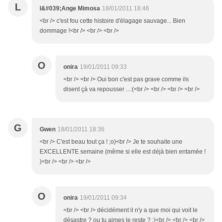
L
l&#039;Ange Mimosa
18/01/2011 18:46
<br /> c'est fou cette histoire d'élagage sauvage... Bien
dommage !<br /> <br /> <br />
O
onira
19/01/2011 09:33
<br /> <br /> Oui bon c'est pas grave comme ils
disent çà va repousser ...:(<br /> <br /> <br /> <br />
G
Gwen
18/01/2011 18:36
<br /> C'est beau tout ça ! ;o)<br /> Je te souhaite une
EXCELLENTE semaine (même si elle est déjà bien entamée !
)<br /> <br /> <br />
O
onira
19/01/2011 09:34
<br /> <br /> décidément il n'y a que moi qui voit le
désastre ? ou tu aimes le reste ? ;)<br /> <br /> <br />