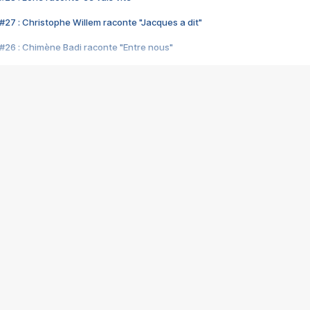
#27 : Christophe Willem raconte "Jacques a dit"
#26 : Chimène Badi raconte "Entre nous"
#25 : Indochine raconte "3e sexe"
#24 : Zaho raconte "C'est chelou"
#23 : Patrick Bruel raconte "Au café des délices"
#22 : Kyo raconte "Le chemin"
#21 : Nolwenn Leroy raconte "Cassé"
#20 : Patrick Hernandez raconte "Born to be alive"
#19 : Lorie raconte "Près de moi"
#18 : Michael Jones raconte "A nos actes manqués" (avec Jean-Jacque
#17 : Khaled raconte "Aïcha"
#16 : Corneille raconte "Parce qu'on vient de loin"