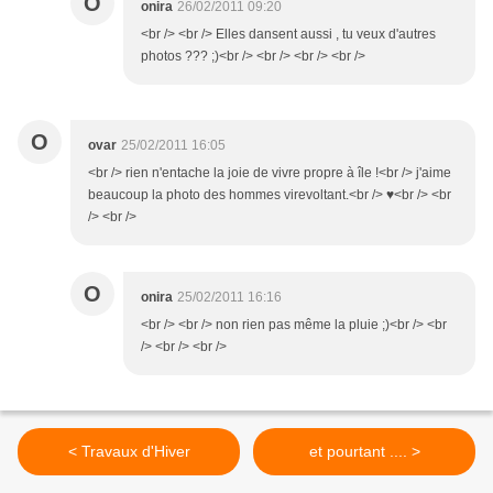
O
onira
26/02/2011 09:20
<br /> <br /> Elles dansent aussi , tu veux d'autres
photos ??? ;)<br /> <br /> <br /> <br />
O
ovar
25/02/2011 16:05
<br /> rien n'entache la joie de vivre propre à île !<br /> j'aime
beaucoup la photo des hommes virevoltant.<br /> ♥<br /> <br
/> <br />
O
onira
25/02/2011 16:16
<br /> <br /> non rien pas même la pluie ;)<br /> <br
/> <br /> <br />
< Travaux d'Hiver
et pourtant .... >