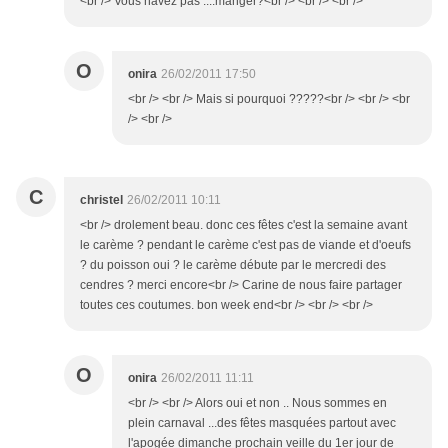
<br /> Vous návez pas ....manger?<br /> <br /> <br />
O
onira
26/02/2011 17:50
<br /> <br /> Mais si pourquoi ?????<br /> <br /> <br
/> <br />
C
christel
26/02/2011 10:11
<br /> drolement beau. donc ces fêtes c'est la semaine avant
le carème ? pendant le carème c'est pas de viande et d'oeufs
? du poisson oui ? le carème débute par le mercredi des
cendres ? merci encore<br /> Carine de nous faire partager
toutes ces coutumes. bon week end<br /> <br /> <br />
O
onira
26/02/2011 11:11
<br /> <br /> Alors oui et non .. Nous sommes en
plein carnaval ...des fêtes masquées partout avec
l'apogée dimanche prochain veille du 1er jour de