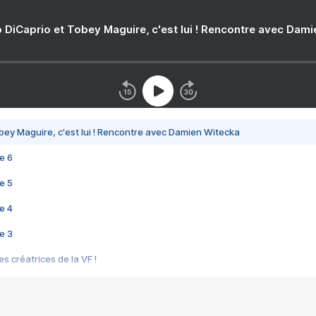
 DiCaprio et Tobey Maguire, c'est lui ! Rencontre avec Dam
bey Maguire, c'est lui ! Rencontre avec Damien Witecka
e 6
e 5
e 4
e 3
s créatrices de la VF !
e 2
e 1