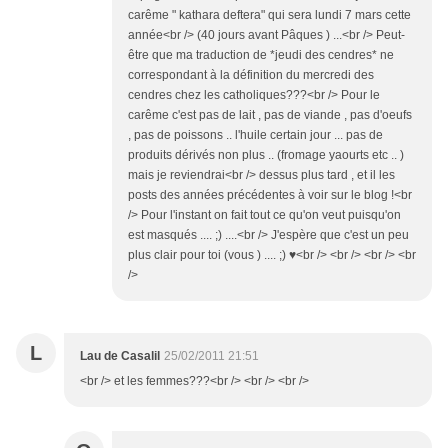
carême " kathara deftera" qui sera lundi 7 mars cette
année<br /> (40 jours avant Pâques ) ...<br /> Peut-
être que ma traduction de *jeudi des cendres* ne
correspondant à la définition du mercredi des
cendres chez les catholiques???<br /> Pour le
carême c'est pas de lait , pas de viande , pas d'oeufs
, pas de poissons .. l'huile certain jour ... pas de
produits dérivés non plus .. (fromage yaourts etc .. )
mais je reviendrai<br /> dessus plus tard , et il les
posts des années précédentes à voir sur le blog !<br
/> Pour l'instant on fait tout ce qu'on veut puisqu'on
est masqués .... ;) ....<br /> J'espère que c'est un peu
plus clair pour toi (vous ) .... ;) ♥<br /> <br /> <br /> <br
/>
L
Lau de Casalil
25/02/2011 21:51
<br /> et les femmes???<br /> <br /> <br />